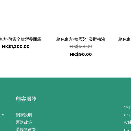
東方-酵素全效營養面霜
綠色東方-韓國3年發酵梅液
綠色東
HK$1,200.00
HK$158.00
HK$90.00
顧客服務
“Al
ed
網購說明
or 
運送政策
web
退換貨政策
nut