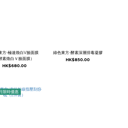
東方-極速煥白V臉面膜
綠色東方-酵素深層排毒凝膠
酵素煥白Ｖ臉面膜）
HK$850.00
HK$680.00
月限時優惠