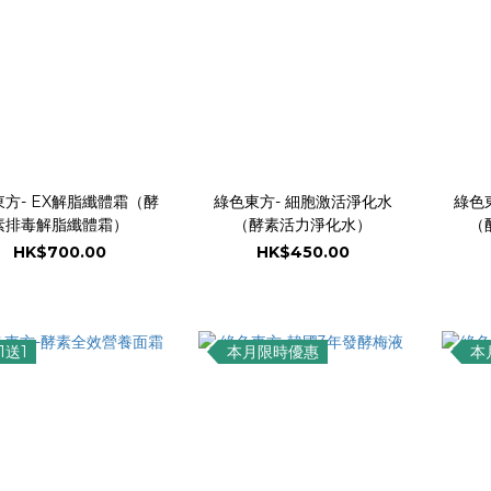
方- EX解脂纖體霜（酵
綠色東方- 細胞激活淨化⽔
綠色
素排毒解脂纖體霜）
（酵素活力淨化水）
（
HK$700.00
HK$450.00
1送1
本月限時優惠
本