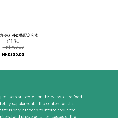
方-遠紅外線指壓刮痧梳
（2件裝）
HK$760.00
HK$500.00
l products presented on this website are food
dietary supplements. The content on this
site is only intended to inform about the
ritional and physiological processes of the