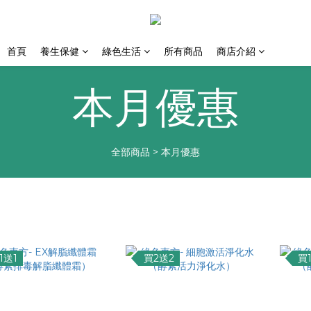
首頁
養生保健
綠色生活
所有商品
商店介紹
本月優惠
全部商品
>
本月優惠
1送1
買2送2
買