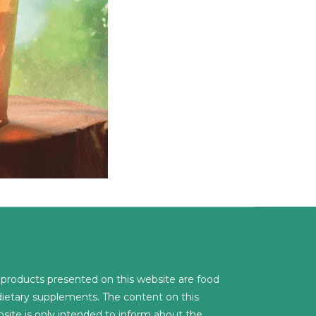
l products presented on this website are food
dietary supplements. The content on this
site is only intended to inform about the