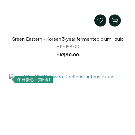
Green Eastern - Korean 3-year fermented plum liquid
HK$158.00
HK$90.00
冬日優惠 - 買5送1