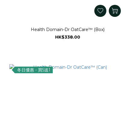
Health Domain-Dr OatCare™ (Box)
HK$338.00
冬日優惠 - 買5送1