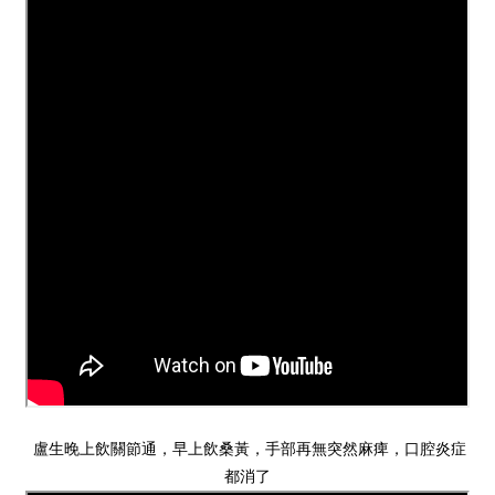
盧生晚上飲關節通，早上飲桑黃，手部再無突然麻痺，口腔炎症
都消了