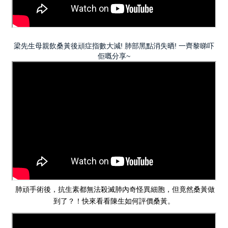
梁先生母親飲桑黃後頑症指數大減! 肺部黑點消失晒! 一齊黎睇吓
佢嘅分享~
肺頑手術後，抗生素都無法殺滅肺內奇怪異細胞，但竟然桑黃做
到了？！快來看看陳生如何評價桑黃。