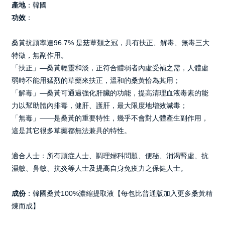
產地
：韓國
功效
：
桑黃抗頑率達96.7% 是菇蕈類之冠，具有扶正、解毒、無毒三大
特徵，無副作用。
「扶正」—桑黃輕靈和淡，正符合體弱者內
虛受補之需，人體虛
弱時不能用猛烈的草藥來扶正，溫和的桑黃恰為其用；
「解毒」—桑黃可通過強化肝臟的功能，提高清理血液毒素的能
力以幫助體內排毒，健
肝、護
肝
，
最大限度地增效減毒；
「無
毒
」——是桑黃的重要特性，幾乎不會對人體產生副作用，
這是其它很多草藥都無法兼具的特性。
適合人士：所有頑症人士、調理婦科問題、便秘、消渴腎虛、抗
濕敏、鼻敏、抗炎等人士及提高自身免疫力之保健人士。
成份
：韓國桑黃100%濃縮提取液【每包比普通版加入更多桑黃精
煉而成】