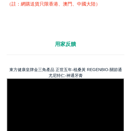
（註：網購送貨只限香港、澳門、中國大陸）
用家反饋
東方健康皇牌金三角產品 正世五年-植桑黃 REGENBIO-關節通
尤尼特仁-神通牙膏