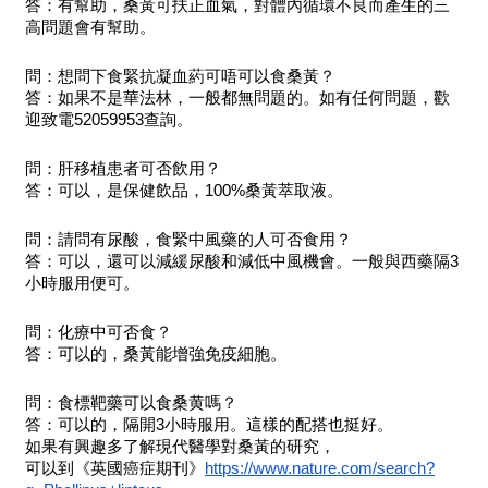
答：有幫助，桑黃可扶正血氣，對體內循環不良而產生的三
高問題會有幫助。
問：想問下食緊抗凝血葯可唔可以食桑黃？
答：如果不是華法林，一般都無問題的。如有任何問題，歡
迎致電52059953查詢。
問：肝移植患者可否飲用？
答：可以，是保健飲品，100%桑黃萃取液。
問：請問有尿酸，食緊中風藥的人可否食用？
答：可以，還可以減緩尿酸和減低中風機會。一般與西藥隔3
小時服用便可。
問：化療中可否食？
答：可以的，桑黃能增強免疫細胞。
問：食標靶藥可以食桑黄嗎？
答：可以的，隔開3小時服用。這樣的配搭也挺好。
如果有興趣多了解現代醫學對桑黃的研究，
可以到《英國癌症期刊》
https://www.nature.com/search?