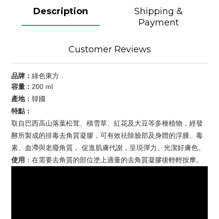
Description
Shipping &
Payment
Customer Reviews
品牌：
綠色東方
容量：
200 ml
產地：
韓國
特點：
取自巴西高山落葉松茸、積雪草、紅花及大豆等多種植物，經發
酵所製成的排毒去角質凝膠，可有效祛除臉部及身體的浮腫、毒
素、血滯與老廢角質， 促進肌膚代謝，呈現彈力、光潔好膚色。
使用
在需要去角質的部位塗上適量的去角質凝膠後輕輕按摩。
：