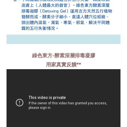
綠色東方-酵素深層排毒凝膠
用家真實反饋**