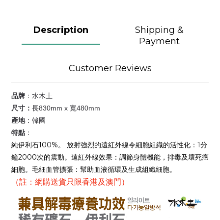
Description
Shipping &
Payment
Customer Reviews
品牌
：水木土
尺寸：
長830mm x 寬480mm
產地
：韓國
特點
：
純伊利石100%。 放射強烈的遠紅外線令細胞組織的活性化：1分
鐘2000次的震動。遠紅外線效果：調節身體機能，排毒及壞死癌
細胞。毛細血管擴張：幫助血液循環及生成組織細胞。
（註：網購送貨只限香港及澳門）