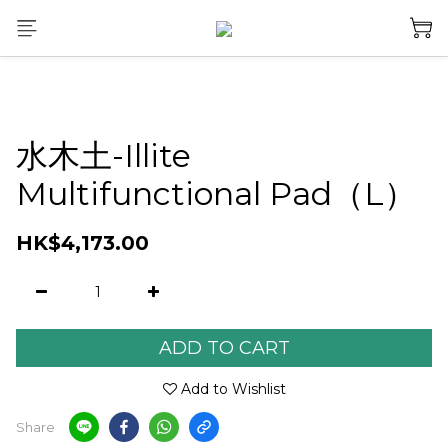
水木土-Illite
Multifunctional Pad（L）
HK$4,173.00
ADD TO CART
Add to Wishlist
Share